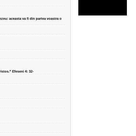
ezeu: aceasta va fi din partea voastra o
ristos.” Efeseni 4: 32-