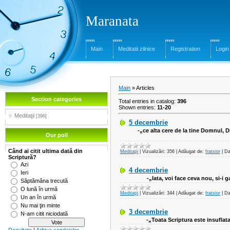
Maranata
Main
Meditatii zilnice
Registration
Login
Main
»
Articles
Section categories
Total entries in catalog
:
396
Shown entries
:
11-20
Meditaţii
[396]
5 decembrie
-„ce alta cere de la tine Domnul, 
Our poll
Când ai citit ultima dată din
Meditaţii
|
Vizualizări:
356
|
Adăugat de:
fratsior
|
Da
Scriptură?
Azi
4 decembrie
Ieri
-„Iata, voi face ceva nou, si-i 
Săptămâna trecută
O lună în urmă
Meditaţii
|
Vizualizări:
344
|
Adăugat de:
fratsior
|
Da
Un an în urmă
Nu mai ţin minte
3 decembrie
N-am citit niciodată
-„Toata Scriptura este insuflat