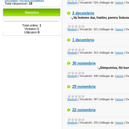
Rezultate
|
Arhiva sondajelor
Meditaţii
|
Vizualizări:
524
|
Adăugat de:
fratsior
|
Da
Total răspunsuri:
18
Statistics
2 decembrie
-„Va îndemn dar, fratilor, pentru îndur
Total online:
1
Vizitatori
1
Meditaţii
|
Vizualizări:
321
|
Adăugat de:
fratsior
|
Da
Utilizatori
0
1 decembrie
Meditaţii
|
Vizualizări:
312
|
Adăugat de:
fratsior
|
Da
30 noiembrie
-„Dimpotriva, fiti bun
Meditaţii
|
Vizualizări:
339
|
Adăugat de:
fratsior
|
Da
29 noiembrie
Meditaţii
|
Vizualizări:
367
|
Adăugat de:
fratsior
|
Da
22 noiembrie
Meditaţii
|
Vizualizări:
333
|
Adăugat de:
fratsior
|
Da