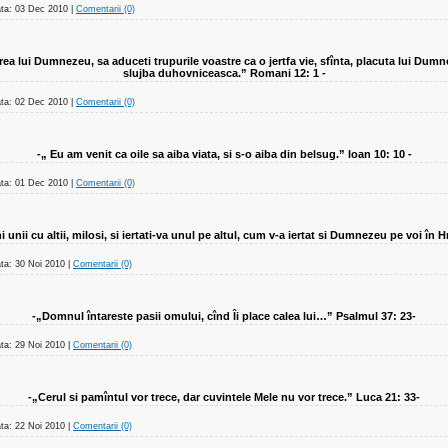
ta:
03 Dec 2010
|
Comentarii (0)
area lui Dumnezeu, sa aduceti trupurile voastre ca o jertfa vie, sfînta, placuta lui Dumn
slujba duhovniceasca.” Romani 12: 1 -
ta:
02 Dec 2010
|
Comentarii (0)
-„ Eu am venit ca oile sa aiba viata, si s-o aiba din belsug.” Ioan 10: 10 -
ta:
01 Dec 2010
|
Comentarii (0)
i unii cu altii, milosi, si iertati-va unul pe altul, cum v-a iertat si Dumnezeu pe voi în H
ta:
30 Noi 2010
|
Comentarii (0)
-„Domnul întareste pasii omului, cînd Îi place calea lui…” Psalmul 37: 23-
ta:
29 Noi 2010
|
Comentarii (0)
-„Cerul si pamîntul vor trece, dar cuvintele Mele nu vor trece.” Luca 21: 33-
ta:
22 Noi 2010
|
Comentarii (0)