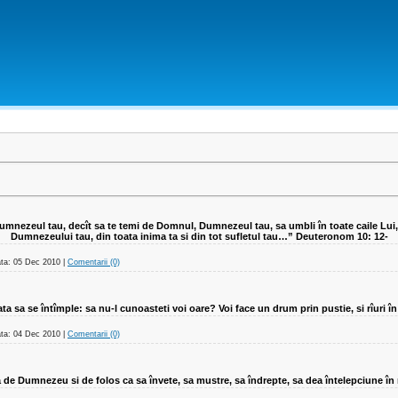
Dumnezeul tau, decît sa te temi de Domnul, Dumnezeul tau, sa umbli în toate caile Lui, 
Dumnezeului tau, din toata inima ta si din tot sufletul tau…” Deuteronom 10: 12-
ta:
05 Dec 2010
|
Comentarii (0)
gata sa se întîmple: sa nu-l cunoasteti voi oare? Voi face un drum prin pustie, si rîuri în
ta:
04 Dec 2010
|
Comentarii (0)
a de Dumnezeu si de folos ca sa învete, sa mustre, sa îndrepte, sa dea întelepciune în