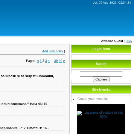
Joi, 06 Aug 2026, 02:04:24
Welcome
Guest
|
RSS
Login form
[
Add new entry
]
Pages
:
«
1
2
3
4
...
39
40
»
Search
sa iubesti si sa slujesti Domnului,
Site friends
Create your own site
 locuri secetoase.” Isaia 43: 19-
 neprihanire…” 2 Timotei 3: 16 -